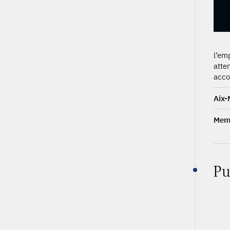
l’em
atte
acc
Aix-
Memb
Pu