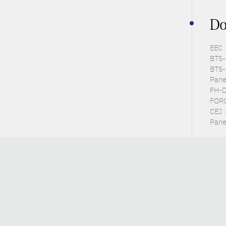
Do
EEC 
BTS-P
BTS-
Panel
FH-D
FORC
CEJ 
Panel