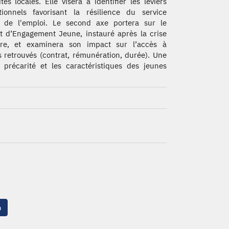
ités locales. Elle visera à identifier les leviers
utionnels favorisant la résilience du service
c de l'emploi. Le second axe portera sur le
t d’Engagement Jeune, instauré après la crise
aire, et examinera son impact sur l’accès à
s retrouvés (contrat, rémunération, durée). Une
 précarité et les caractéristiques des jeunes
n