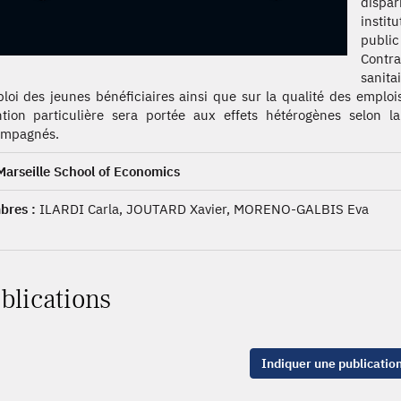
dispar
instit
publi
Contra
sanit
ploi des jeunes bénéficiaires ainsi que sur la qualité des emploi
ntion particulière sera portée aux effets hétérogènes selon la
ompagnés.
Marseille School of Economics
res :
ILARDI Carla, JOUTARD Xavier, MORENO-GALBIS Eva
blications
Indiquer une publicatio