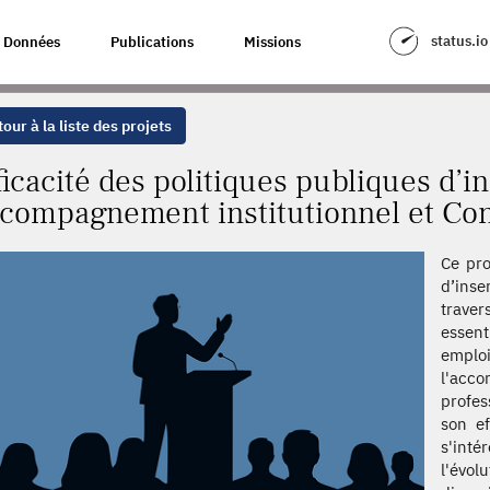
 PUBLIQUES D’INSERTION EN FRANCE : ACCOMPAGNEMENT INSTITUTIONN
status.io
Données
Publications
Missions
our à la liste des projets
ficacité des politiques publiques d’i
compagnement institutionnel et Co
Ce pro
d’ins
traver
essen
emplo
l'acc
profes
son ef
s'inté
l'évo