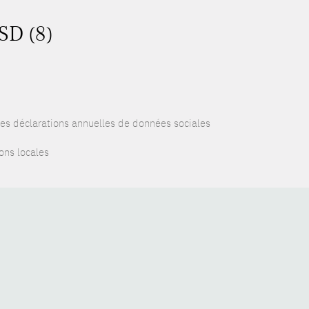
SD (8)
es déclarations annuelles de données sociales
ons locales