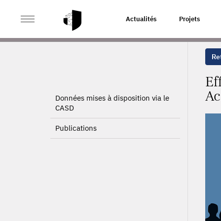
>
>
ACCUEIL
PROJETS
EFFICACITÉ DES POLITIQUES
Actualités
Projets
Ret
Ef
Ac
Données mises à disposition via le
CASD
Publications