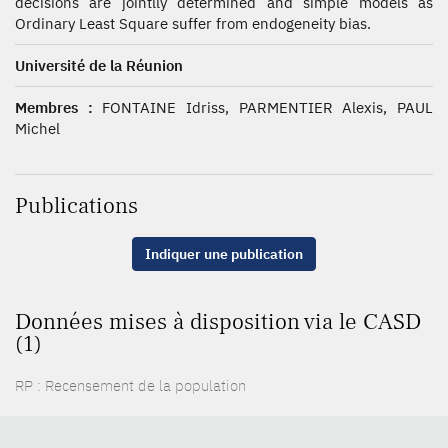
decisions are jointlly determined and simple models as
Ordinary Least Square suffer from endogeneity bias.
Université de la Réunion
Membres :
FONTAINE Idriss, PARMENTIER Alexis, PAUL
Michel
Publications
Indiquer une publication
Données mises à disposition via le CASD
(1)
RP : Recensement de la population