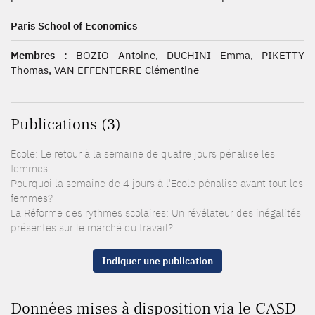
Paris School of Economics
Membres :
BOZIO Antoine, DUCHINI Emma, PIKETTY
Thomas, VAN EFFENTERRE Clémentine
Publications (3)
Ecole: Le retour à la semaine de quatre jours pénalise les
femmes
Pourquoi la semaine de 4 jours à l'Ecole pénalise avant tout les
femmes?
La Réforme des rythmes scolaires: Un révélateur des inégalités
présentes sur le marché du travail?
Indiquer une publication
Données mises à disposition via le CASD