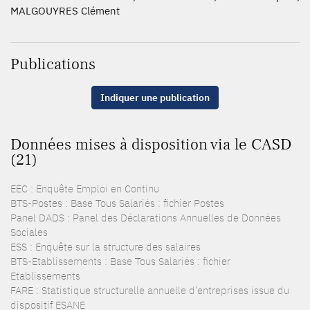
MALGOUYRES Clément
Publications
Indiquer une publication
Données mises à disposition via le CASD
(21)
EEC : Enquête Emploi en Continu
BTS-Postes : Base Tous Salariés : fichier Postes
Panel DADS : Panel des Déclarations Annuelles de Données
Sociales
ESS : Enquête sur la structure des salaires
BTS-Etablissements : Base Tous Salariés : fichier
Etablissements
FARE : Statistique structurelle annuelle d’entreprises issue du
dispositif ESANE