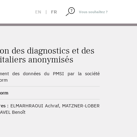
 DE SORTIES HOSPITALIERS ANONYMISÉS
EN
|
FR
ion des diagnostics et des
italiers anonymisés
ement des données du PMSI par la société
torm
torm
es :
ELMARHRAOUI Achraf, MATZNER-LOBER
RAVEL Benoît