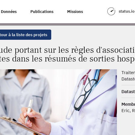
LES D'ASSOCIATION DES DIAGNOSTICS ET DES ACTES DANS LES RÉSUMÉS
status.io
Données
Publications
Missions
our à la liste des projets
ude portant sur les règles d'associat
tes dans les résumés de sorties hosp
Trait
Datas
Datas
Membr
Eric, 