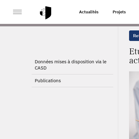
>
>
ACCUEIL
PROJETS
ETUDE PORTANT SUR LES RÈG
Actualités
Projets
Ret
Et
ac
Données mises à disposition via le
CASD
Publications