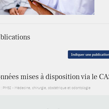
blications
Indiquer une publicatio
nnées mises à disposition via le CA
: PMSI - Médecine, chirurgie, obstétrique et odontologie