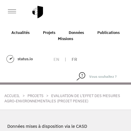
Actualités
Projets
Données
Publications
Missions
status.io
EN
|
FR
>
>
ACCUEIL
PROJETS
EVALUATION DE L'EFFET DES MESURES
AGRO-ENVIRONNEMENTALES (PROJET PENSEE)
Données mises à disposition via le CASD