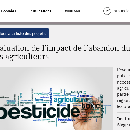
 L’ABANDON DU GLYPHOSATE SUR LE REVENU DES AGRICULTEURS
status.io
Données
Publications
Missions
our à la liste des projets
aluation de l’impact de l’abandon du
s agriculteurs
L’éval
puis l
néces
agricu
partie
région
les pr
Instit
Siège 