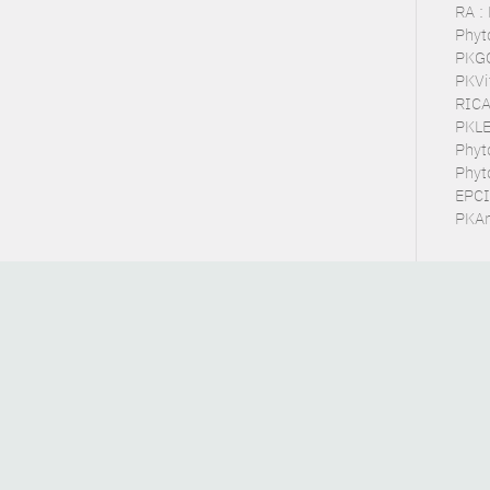
RA :
Phyto
PKGC
PKVit
RICA
PKLE
Phyt
Phyto
EPCI
PKAr