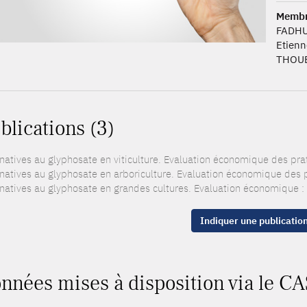
Memb
FADHU
Etien
THOUE
blications (3)
rnatives au glyphosate en viticulture. Evaluation économique des pr
rnatives au glyphosate en arboriculture. Evaluation économique des
rnatives au glyphosate en grandes cultures. Evaluation économique 
Indiquer une publicatio
nnées mises à disposition via le CA