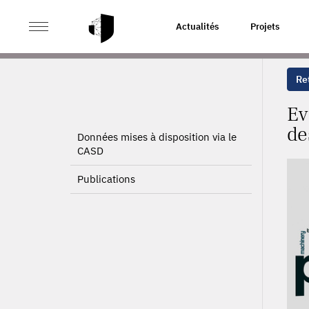
>
>
ACCUEIL
PROJETS
EVALUATION DE L’IMPACT DE
Actualités
Projets
Ret
Ev
de
Données mises à disposition via le
CASD
Publications