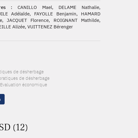
res :
CANILLO Mael, DELAME Nathalie,
ILE Adélaïde, FAYOLLE Benjamin, HAMARD
ne, JACQUET Florence, ROIGNANT Mathilde,
ILLE Alizée, VUITTENEZ Bérenger
atiques de désherbage
 pratiques de désherbage
: Evaluation économique
n
SD (12)