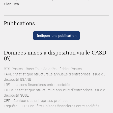
Gianluca
Publications
Indiquer une publication
Données mises à disposition via le CASD
(6)
BTS-Postes : Base Tous Salariés : fichier Postes
FARE : Statistique structurelle annuelle d’entreprises issue du
dispositif ESANE
LIFI : Liaisons financières entre sociétés
FICUS : Statistique structurelle annuelle d’entreprises issue du
dispositif SUSE
CEP : Contour des entreprises profilées
Enquête LIFI : Enquête Liaisons financières entre sociétés