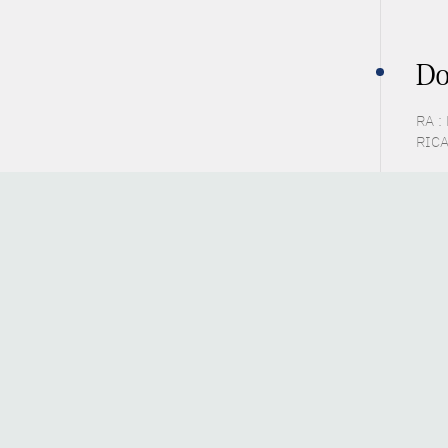
Do
RA :
RICA