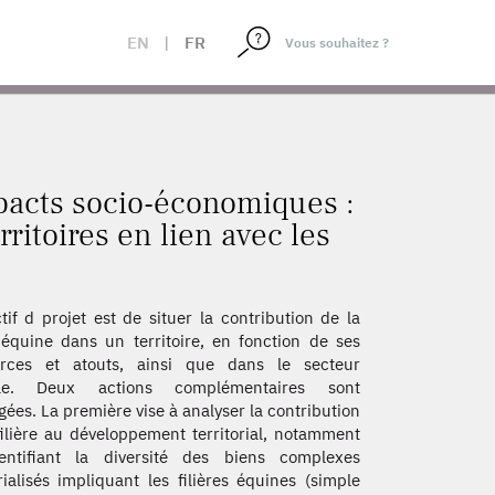
EMENT DES TERRITOIRES EN LIEN AVEC LES
EN
|
FR
mpacts socio-économiques :
itoires en lien avec les
ctif d projet est de situer la contribution de la
e équine dans un territoire, en fonction de ses
urces et atouts, ainsi que dans le secteur
ole. Deux actions complémentaires sont
gées. La première vise à analyser la contribution
filière au développement territorial, notamment
entifiant la diversité des biens complexes
orialisés impliquant les filières équines (simple