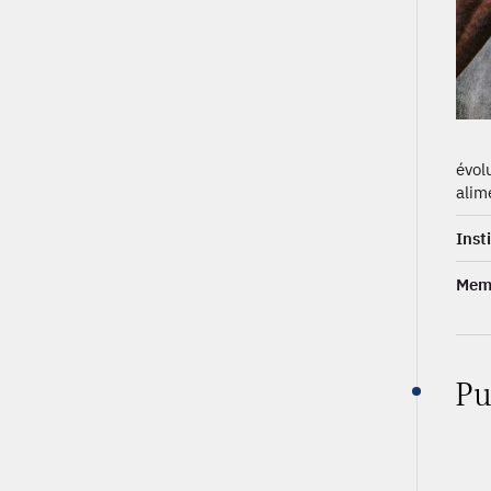
évol
alime
Inst
Memb
Pu