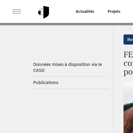
>
>
ACCUEIL
PROJETS
FEITE : FILIÈRE EQUINE, ES
Actualités
Projets
POTENTIALITÉS LOCALES
Ret
FE
co
Données mises à disposition via le
po
CASD
Publications