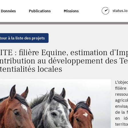
TIMATION D’IMPACTS SOCIO-ÉCONOMIQUES : CONTRIBUTION AU DÉVELOPP
status.io
Données
Publications
Missions
our à la liste des projets
ITE : filière Equine, estimation d’I
ntribution au développement des Terr
tentialités locales
L’obje
filièr
resso
agric
envisa
de la 
en id
territ