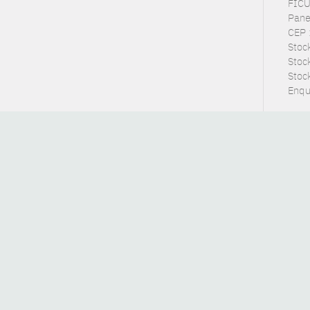
FICUS
Panel
CEP 
Stoc
Stock
Stoc
Enqu