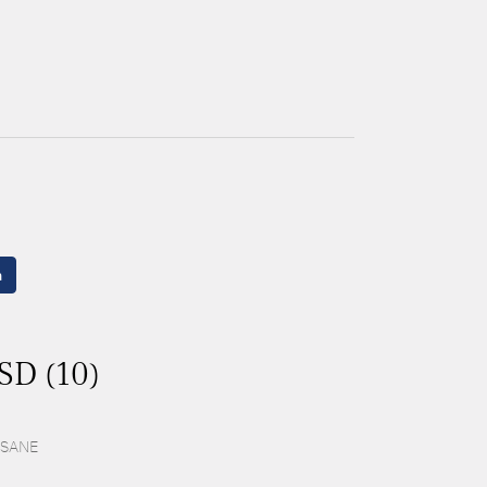
n
ASD (10)
 ESANE