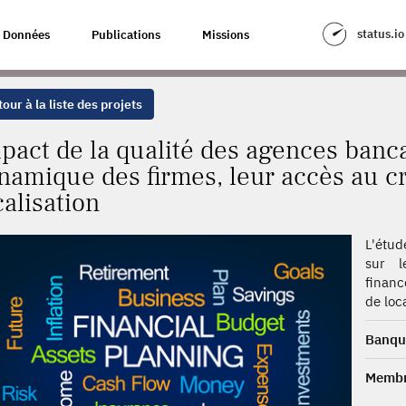
GENCES BANCAIRES AU NIVEAU LOCAL SUR LA DYNAMIQUE DES FIRMES, L
status.io
Données
Publications
Missions
our à la liste des projets
pact de la qualité des agences banca
namique des firmes, leur accès au cré
calisation
L'étud
sur l
financ
de loca
Banqu
Membr