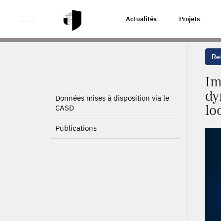
>
>
ACCUEIL
PROJETS
IMPACT DE LA QUALITÉ DES A
Actualités
Projets
Ret
Im
dy
Données mises à disposition via le
lo
CASD
Publications