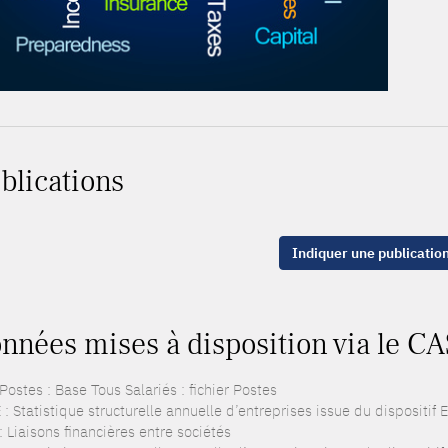
blications
Indiquer une publicatio
nnées mises à disposition via le C
ostes : Base Tous Salariés : fichier Postes
: Statistique structurelle annuelle d’entreprises issue du dispositif
: Liaisons financières entre sociétés