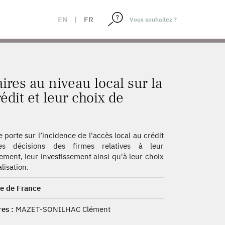
EUR ACCÈS AU CRÉDIT ET LEUR CHOIX DE LOCALISATION
EN
|
FR
ires au niveau local sur la
dit et leur choix de
e porte sur l’incidence de l'accès local au crédit
es décisions des firmes relatives à leur
ement, leur investissement ainsi qu'à leur choix
lisation.
e de France
es :
MAZET-SONILHAC Clément