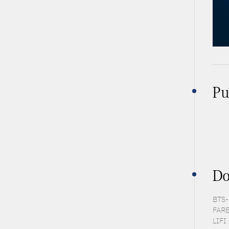
Pu
Do
BTS-P
FARE 
LIFI 