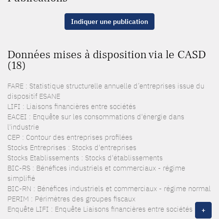
Indiquer une publication
Données mises à disposition via le CASD
(18)
FARE : Statistique structurelle annuelle d’entreprises issue du
dispositif ESANE
LIFI : Liaisons financières entre sociétés
EACEI : Enquête sur les consommations d'énergie dans
l'industrie
CEP : Contour des entreprises profilées
Stocks Entreprises : Stocks d'entreprises
Stocks Etablissements : Stocks d'établissements
BIC-RS : Bénéfices industriels et commerciaux - régime
simplifié
BIC-RN : Bénéfices industriels et commerciaux - régime normal
PERIM : Périmètres des groupes fiscaux
Enquête LIFI : Enquête Liaisons financières entre sociétés
+