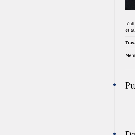
réal
et a
Trav
Memb
Pu
Do