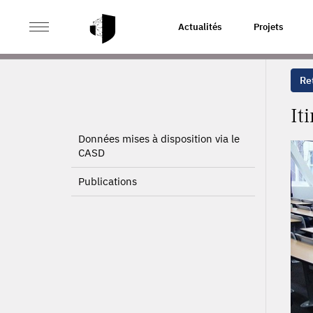
>
>
ACCUEIL
PROJETS
ITINÉRAIRE COMPÉTENCE : EV
Actualités
Projets
Ret
It
Données mises à disposition via le
CASD
Publications