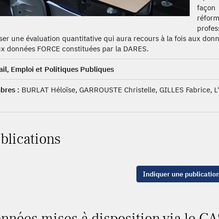
façon 
réform
profe
iser une évaluation quantitative qui aura recours à la fois aux do
ux données FORCE constituées par la DARES.
ail, Emploi et Politiques Publiques
res :
BURLAT Héloïse, GARROUSTE Christelle, GILLES Fabrice, 
blications
Indiquer une publicatio
nnées mises à disposition via le CA