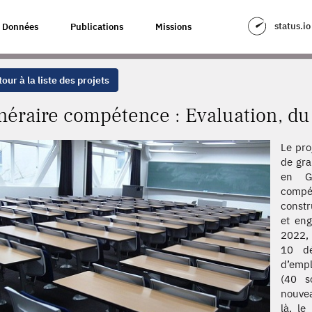
ALUATION, DU PIC GRAND-EST
status.io
Données
Publications
Missions
our à la liste des projets
inéraire compétence : Evaluation, d
Le pro
de gra
en G
compét
constr
et eng
2022, 
10 dé
d’empl
(40 s
nouvea
là, le