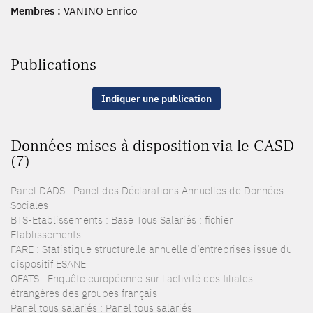
Membres :
VANINO Enrico
Publications
Indiquer une publication
Données mises à disposition via le CASD
(7)
Panel DADS : Panel des Déclarations Annuelles de Données
Sociales
BTS-Etablissements : Base Tous Salariés : fichier
Etablissements
FARE : Statistique structurelle annuelle d’entreprises issue du
dispositif ESANE
OFATS : Enquête européenne sur l'activité des filiales
étrangères des groupes français
Panel tous salariés : Panel tous salariés