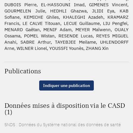
DUBOIS Pierre, EL-HASSOUNI Imad, GIMENES Vincent,
GOURMELEN Julie, HEDHLI Ghazwa, JLIDI Eya, KAB
Sofiane, KEMICHE Ghiles, KHALEGHI Azadeh, KRAMARZ
Francis, LE CALVE Titouan, LECUE Guillaume, LIU Pengfei,
MENARD Gaëtan, MENIF Adam, MEYER Maïwenn, OUALY
Ossama, POMEL Wistan, RESENDE Lucas, REYES MIGUEL
Anahi, SABRE Arthur, TAYEBJEE Meilame, UHLENDORFF
Arne, WILNER Lionel, YOUSSFI Younès, ZHANG Xin
Publications
Indiquer une publication
Données mises à disposition via le CASD
(1)
SNDS : Données du Système national des données de santé