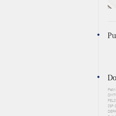
Pu
Do
Patr
DMTG
FELIN
ISF-I
DEPA