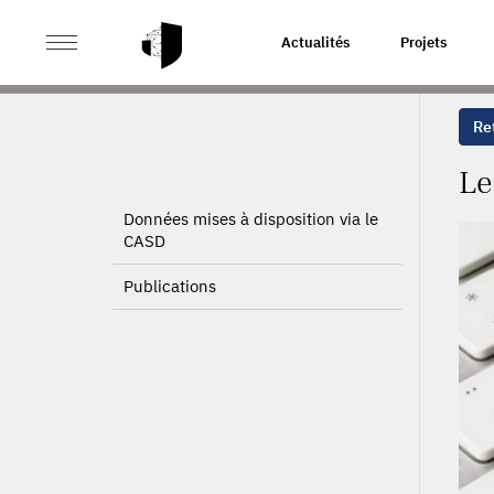
>
>
ACCUEIL
PROJETS
LE COMPORTEMENT DES MÉNAG
Actualités
Projets
Ret
Le
Données mises à disposition via le
CASD
Publications