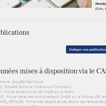
Membr
Elvin,
blications
Indiquer une publicatio
nnées mises à disposition via le CA
imoine : Enquête Patrimoine
 : Enquête Droits de Mutations à Titre Gratuit
 : Fichier échantillonné de l'impôt sur le revenu
FI : Fichier panel des contribuables à l'Impôt sur la Fortune (ISF) e
RTS_RETOURS : Fichier des départs et des retours des redevables à l