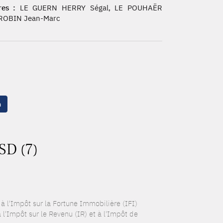
es :
LE GUERN HERRY Ségal, LE POUHAËR
 ROBIN Jean-Marc
n
SD (7)
t à l'Impôt sur la Fortune Immobilière (IFI)
'Impôt sur le Revenu (IR) et à l'Impôt de