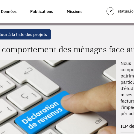
ES FACE AUX INCITATIONS FISCALES
status.io
Données
Publications
Missions
our à la liste des projets
 comportement des ménages face aux 
Nous 
comp
patrim
partic
d’étud
mises
factur
l’impa
périod
IEP de