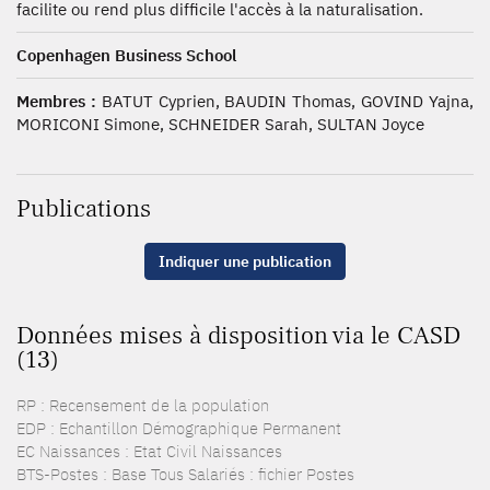
facilite ou rend plus difficile l'accès à la naturalisation.
Copenhagen Business School
Membres :
BATUT Cyprien, BAUDIN Thomas, GOVIND Yajna,
MORICONI Simone, SCHNEIDER Sarah, SULTAN Joyce
Publications
Indiquer une publication
Données mises à disposition via le CASD
(13)
RP : Recensement de la population
EDP : Echantillon Démographique Permanent
EC Naissances : Etat Civil Naissances
BTS-Postes : Base Tous Salariés : fichier Postes