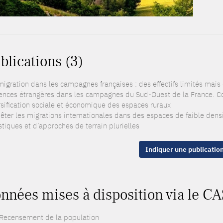
blications (3)
igration dans les campagnes françaises : des effectifs limités mais 
ences étrangères dans les campagnes du Sud-Ouest de la France. Cont
rsification sociale et économique des espaces ruraux
ter les migrations internationales dans des espaces de faible densité
stiques et d’approches de terrain plurielles
Indiquer une publicatio
nnées mises à disposition via le CA
 Recensement de la population