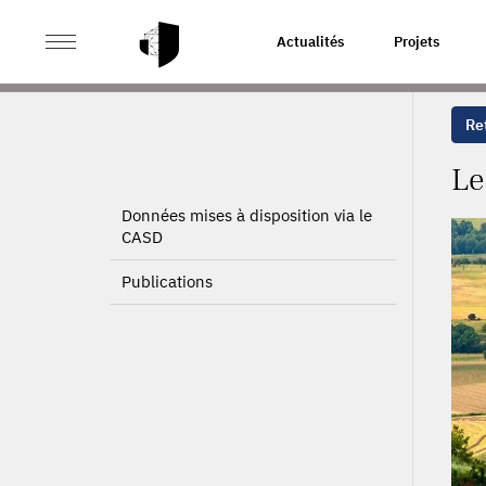
>
>
ACCUEIL
PROJETS
LES CAMPAGNES FRANÇAISES 
Actualités
Projets
Ret
Le
Données mises à disposition via le
CASD
Publications