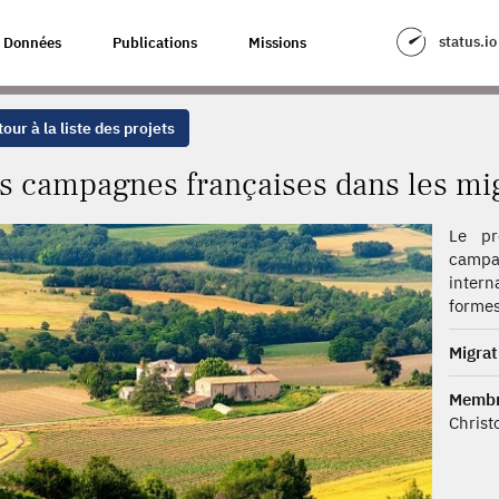
DANS LES MIGRATIONS INTERNATIONALES
status.io
Données
Publications
Missions
our à la liste des projets
s campagnes françaises dans les mig
Le pr
campa
intern
formes
Migrat
Membr
Christ