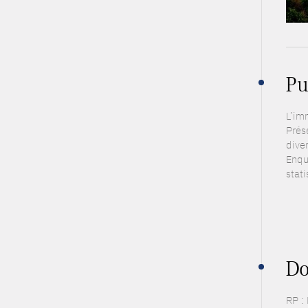
Pu
L’imm
Prés
dive
Enquê
stati
Do
RP :