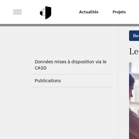
>
>
ACCUEIL
PROJETS
LES COMPÉTENCES À L’ÈRE D
Actualités
Projets
Ret
Le
Données mises à disposition via le
CASD
Publications