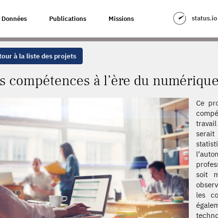
U NUMÉRIQUE
status.io
Données
Publications
Missions
our à la liste des projets
s compétences à l’ère du numériqu
Ce pro
compé
travai
serait
statis
l’aut
profes
soit 
observ
les c
égalem
techno