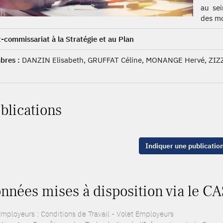
au sei
des mo
-commissariat à la Stratégie et au Plan
res :
DANZIN Elisabeth, GRUFFAT Céline, MONANGE Hervé, ZIZ
blications
Indiquer une publicatio
nnées mises à disposition via le CA
mployeurs : Conditions de Travail - Volet Employeurs