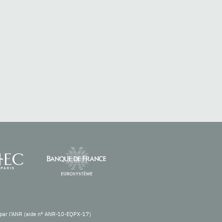
re par l’ANR (aide n° ANR-10-EQPX-17)