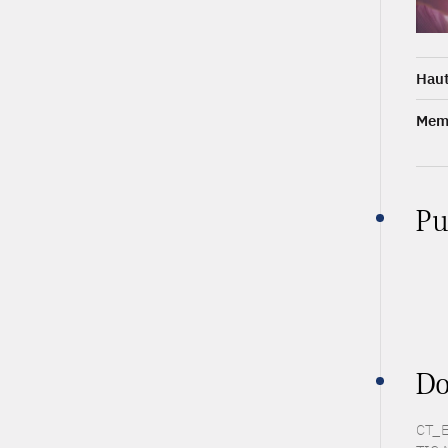
Haut
Memb
Pu
Do
CT_E