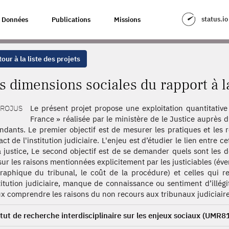
 RAPPORT À LA JUSTICE
status.io
Données
Publications
Missions
our à la liste des projets
s dimensions sociales du rapport à la
Le présent projet propose une exploitation quantitative 
France » réalisée par le ministère de le Justice auprès 
ndants. Le premier objectif est de mesurer les pratiques et les 
ct de l'institution judiciaire. L'enjeu est d’étudier le lien entre ce
a justice, Le second objectif est de se demander quels sont les
 sur les raisons mentionnées explicitement par les justiciables (éve
raphique du tribunal, le coût de la procédure) et celles qui r
stitution judiciaire, manque de connaissance ou sentiment d’illégi
x comprendre les raisons du non recours aux tribunaux judiciaire
itut de recherche interdisciplinaire sur les enjeux sociaux (UMR8