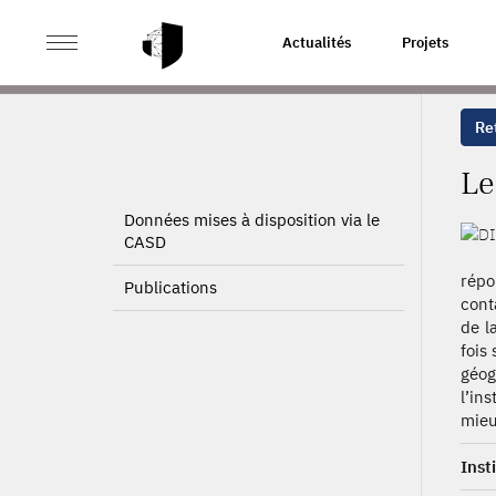
>
>
ACCUEIL
PROJETS
LES DIMENSIONS SOCIALES DU
Actualités
Projets
Ret
Le
Données mises à disposition via le
CASD
répo
Publications
conta
de l
fois
géog
l’in
mieu
Inst