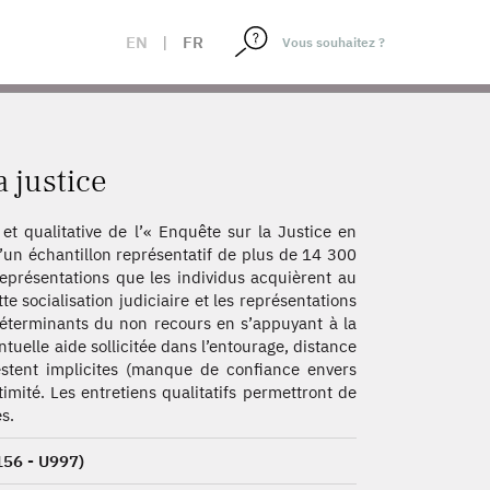
EN
|
FR
 justice
et qualitative de l’« Enquête sur la Justice en
d’un échantillon représentatif de plus de 14 300
représentations que les individus acquièrent au
tte socialisation judiciaire et les représentations
 déterminants du non recours en s’appuyant à la
ntuelle aide sollicitée dans l’entourage, distance
estent implicites (manque de confiance envers
timité. Les entretiens qualitatifs permettront de
s.
156 - U997)