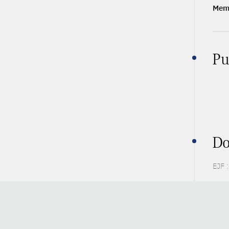
Memb
Pu
Do
EJF :