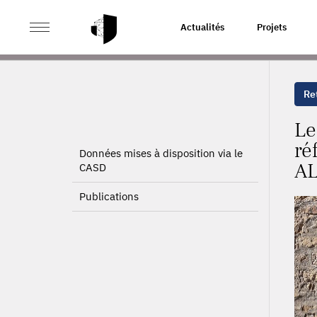
>
>
ACCUEIL
PROJETS
LES EFFETS D'UNE APPROCHE 
Actualités
Projets
MISSION LOCALE DE PARIS
Ret
Le
ré
Données mises à disposition via le
AL
CASD
Publications