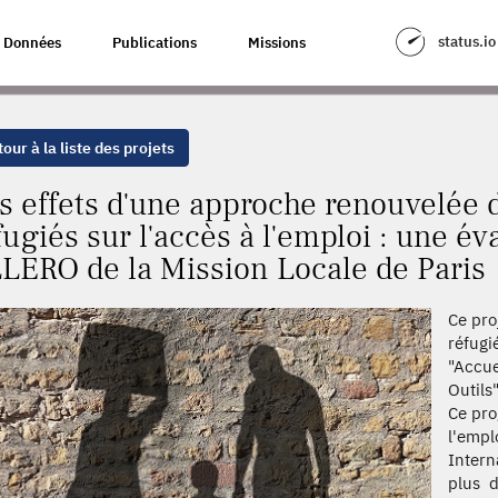
RENOUVELÉE DE L'INTÉGRATION DES RÉFUGIÉS SUR L'ACCÈS À L'EMPLOI
status.io
Données
Publications
Missions
our à la liste des projets
s effets d'une approche renouvelée d
fugiés sur l'accès à l'emploi : une 
LERO de la Mission Locale de Paris
Ce pro
réfugi
"Accue
Outils
Ce pro
l'emp
Intern
plus 