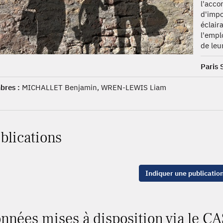
l'acco
d'imp
éclai
l'empl
de leu
Paris 
res :
MICHALLET Benjamin, WREN-LEWIS Liam
blications
Indiquer une publicatio
nnées mises à disposition via le CA