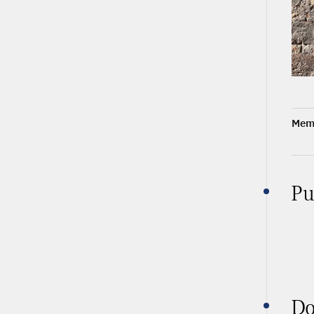
Memb
Pu
Do