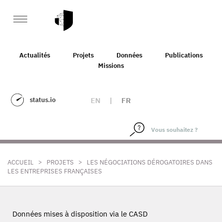
Actualités
Projets
Données
Publications
Missions
status.io
EN
|
FR
>
>
ACCUEIL
PROJETS
LES NÉGOCIATIONS DÉROGATOIRES DANS
LES ENTREPRISES FRANÇAISES
Données mises à disposition via le CASD