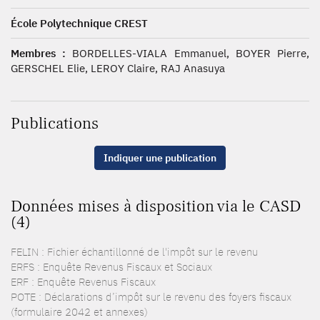
École Polytechnique CREST
Membres :
BORDELLES-VIALA Emmanuel, BOYER Pierre,
GERSCHEL Elie, LEROY Claire, RAJ Anasuya
Publications
Indiquer une publication
Données mises à disposition via le CASD
(4)
FELIN : Fichier échantillonné de l'impôt sur le revenu
ERFS : Enquête Revenus Fiscaux et Sociaux
ERF : Enquête Revenus Fiscaux
POTE : Déclarations d’impôt sur le revenu des foyers fiscaux
(formulaire 2042 et annexes)