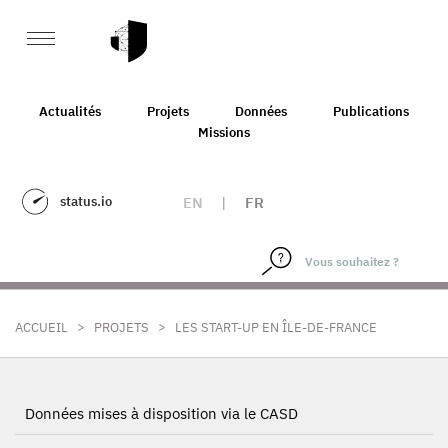
Actualités
Projets
Données
Publications
Missions
status.io
EN
|
FR
>
>
ACCUEIL
PROJETS
LES START-UP EN ÎLE-DE-FRANCE
Données mises à disposition via le CASD