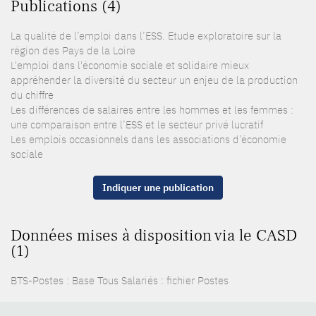
Publications (4)
La qualité de l’emploi dans l’ESS. Etude exploratoire sur la
région des Pays de la Loire
L'emploi dans l'économie sociale et solidaire mieux
appréhender la diversité du secteur un enjeu de la production
du chiffre
Les différences de salaires entre les hommes et les femmes :
une comparaison entre l’ESS et le secteur privé lucratif
Les emplois occasionnels dans les associations d’économie
sociale
Indiquer une publication
Données mises à disposition via le CASD
(1)
BTS-Postes : Base Tous Salariés : fichier Postes