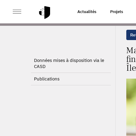
>
>
ACCUEIL
PROJETS
MARCHÉS IMMOBILIERS ET FAB
Actualités
Projets
Ret
Ma
fi
Données mises à disposition via le
Îl
CASD
Publications