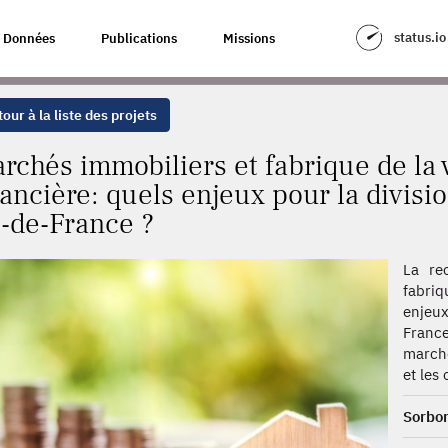
RIQUE DE LA VILLE SOUS INFLUENCE FINANCIÈRE: QUELS ENJEUX POUR L
status.io
Données
Publications
Missions
our à la liste des projets
rchés immobiliers et fabrique de la 
nancière: quels enjeux pour la divisi
e-de-France ?
La re
fabriq
enjeux
France
marché
et les
Sorbon