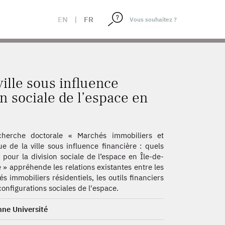
A DIVISION SOCIALE DE L’ESPACE EN ÎLE-DE-FRANCE ?
EN
|
FR
ville sous influence
on sociale de l’espace en
cherche doctorale « Marchés immobiliers et
ue de la ville sous influence financière : quels
 pour la division sociale de l’espace en Île-de-
 » appréhende les relations existantes entre les
s immobiliers résidentiels, les outils financiers
 configurations sociales de l'espace.
ne Université