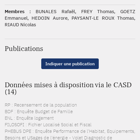
Membres :
BUNALES Rafaël, FREY Thomas, GOETZ
Emmanuel, HEDOIN Aurore, PAYSANT-LE ROUX Thomas,
RIAUD Nicolas
Publications
Indiquer une publication
Données mises à disposition via le CASD
(14)
RP : Recensement de la population
BDF : Enquête Budget de Famille
ENL : Enquête logement
FILOSOFI : Fichier Localisé Social et Fiscal
PHEBUS DPE : Enquête Performance de l'Habitat, Equipements,
Besoins et USages de l'énergie - Volet Diagnostic de