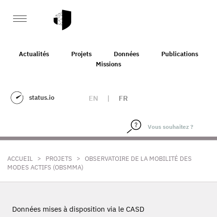
Actualités
Projets
Données
Publications
Missions
status.io
EN
|
FR
>
>
ACCUEIL
PROJETS
OBSERVATOIRE DE LA MOBILITÉ DES
MODES ACTIFS (OBSMMA)
Données mises à disposition via le CASD