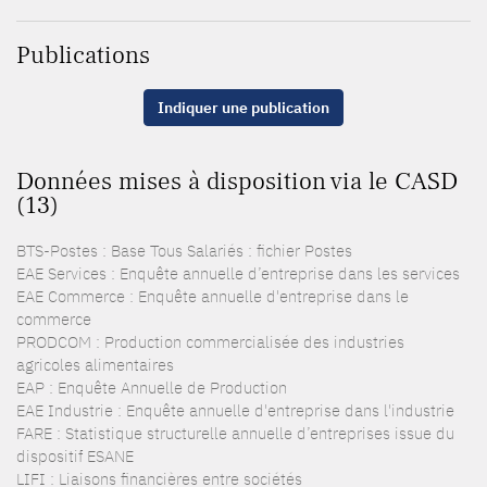
Publications
Indiquer une publication
Données mises à disposition via le CASD
(13)
BTS-Postes : Base Tous Salariés : fichier Postes
EAE Services : Enquête annuelle d’entreprise dans les services
EAE Commerce : Enquête annuelle d'entreprise dans le
commerce
PRODCOM : Production commercialisée des industries
agricoles alimentaires
EAP : Enquête Annuelle de Production
EAE Industrie : Enquête annuelle d'entreprise dans l'industrie
FARE : Statistique structurelle annuelle d’entreprises issue du
dispositif ESANE
LIFI : Liaisons financières entre sociétés