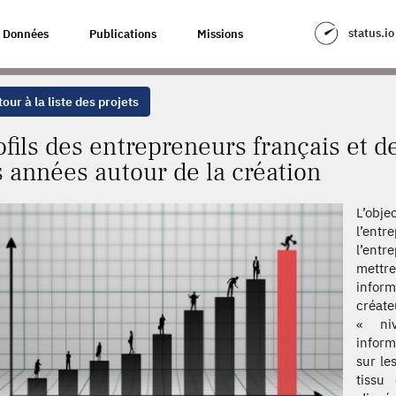
 FRANÇAIS ET DE LEURS ENTREPRISES DANS LES ANNÉES AUTOUR DE LA
status.io
Données
Publications
Missions
our à la liste des projets
ofils des entrepreneurs français et d
s années autour de la création
L’obje
l’entr
l’entr
mettre
inform
créa
« niv
inform
sur le
tissu