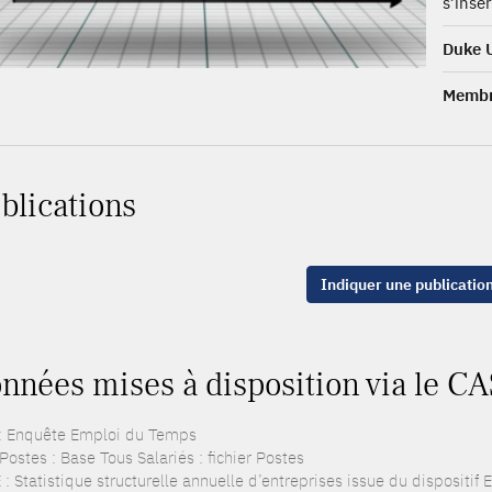
s’insér
Duke U
Membr
blications
Indiquer une publicatio
nnées mises à disposition via le CA
: Enquête Emploi du Temps
ostes : Base Tous Salariés : fichier Postes
: Statistique structurelle annuelle d’entreprises issue du dispositif