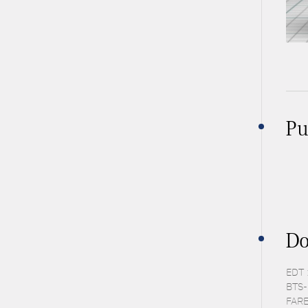
Pu
Do
EDT 
BTS-P
FARE 