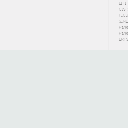
LIFI 
CIS 
FICUS
SINE
Panel
Pane
ERFS