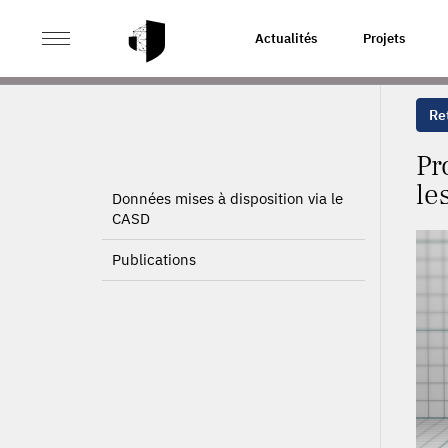
>
>
ACCUEIL
PROJETS
PROFILS DES ENTREPRENEURS
Actualités
Projets
Ret
Pr
le
Données mises à disposition via le
CASD
Publications