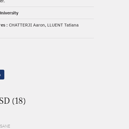
er.
niversity
es :
CHATTERJI Aaron, LLUENT Tatiana
n
SD (18)
 ESANE