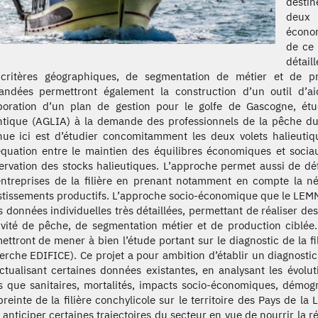
destin
deux 
économ
de ce 
détail
critères géographiques, de segmentation de métier et de pro
ndées permettront également la construction d’un outil d’a
aboration d’un plan de gestion pour le golfe de Gascogne, étu
ntique (AGLIA) à la demande des professionnels de la pêche du 
nue ici est d’étudier concomitamment les deux volets halieutiqu
équation entre le maintien des équilibres économiques et sociau
ervation des stocks halieutiques. L’approche permet aussi de dé
entreprises de la filière en prenant notamment en compte la n
stissements productifs. L’approche socio-économique que le LEMN
s données individuelles très détaillées, permettant de réaliser des
tivité de pêche, de segmentation métier et de production ciblée
ettront de mener à bien l’étude portant sur le diagnostic de la fi
erche EDIFICE). Ce projet a pour ambition d’établir un diagnostic 
ctualisant certaines données existantes, en analysant les évolu
es que sanitaires, mortalités, impacts socio-économiques, démogr
preinte de la filière conchylicole sur le territoire des Pays de la
 anticiper certaines trajectoires du secteur en vue de nourrir la ré