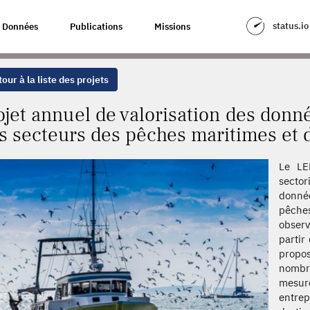
TION DES DONNÉES SOCIO-ÉCONOMIQUES DES SECTEURS DES PÊCHES MA
status.io
Données
Publications
Missions
our à la liste des projets
ojet annuel de valorisation des don
s secteurs des pêches maritimes et 
Le LE
secto
donnée
pêche
observ
partir
propo
nombr
mesure
entre