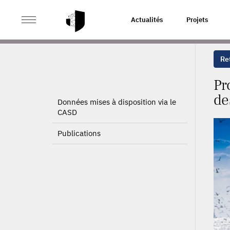
>
>
ACCUEIL
PROJETS
PROJET ANNUEL DE VALORISA
Actualités
Projets
Ret
Pr
de
Données mises à disposition via le
CASD
Publications