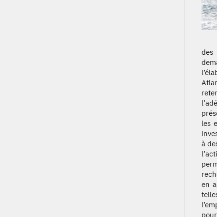
des 
dema
l’él
Atla
rete
l’ad
prés
les 
inve
à de
l’ac
perm
rech
en a
tell
l’em
pour