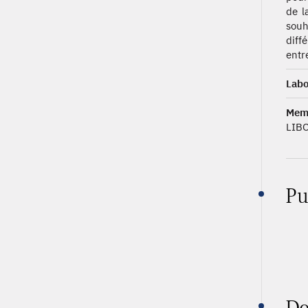
de l
souh
diff
entre
Labo
Memb
LIBO
Pu