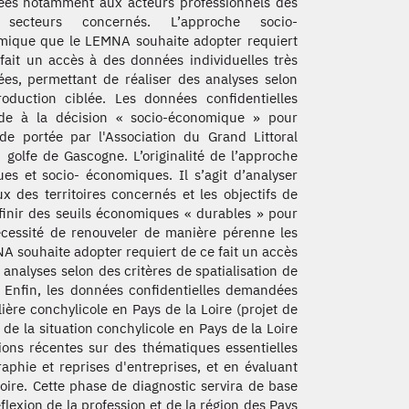
ées notamment aux acteurs professionnels des
secteurs concernés. L’approche socio-
ique que le LEMNA souhaite adopter requiert
fait un accès à des données individuelles très
lées, permettant de réaliser des analyses selon
duction ciblée. Les données confidentielles
ide à la décision « socio-économique » pour
de portée par l'Association du Grand Littoral
golfe de Gascogne. L’originalité de l’approche
es et socio- économiques. Il s’agit d’analyser
x des territoires concernés et les objectifs de
finir des seuils économiques « durables » pour
écessité de renouveler de manière pérenne les
A souhaite adopter requiert de ce fait un accès
 analyses selon des critères de spatialisation de
. Enfin, les données confidentielles demandées
lière conchylicole en Pays de la Loire (projet de
de la situation conchylicole en Pays de la Loire
tions récentes sur des thématiques essentielles
aphie et reprises d'entreprises, et en évaluant
 Loire. Cette phase de diagnostic servira de base
flexion de la profession et de la région des Pays