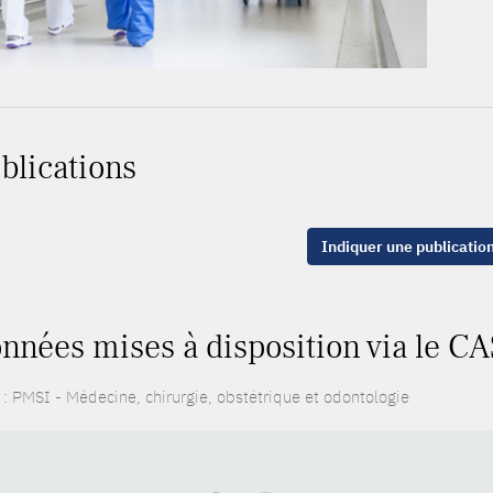
blications
Indiquer une publicatio
nnées mises à disposition via le CA
: PMSI - Médecine, chirurgie, obstétrique et odontologie