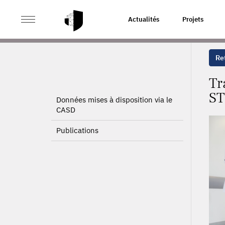
>
>
ACCUEIL
PROJETS
TRAITEMENT DES DONNÉES DU
Actualités
Projets
Ret
Tr
ST
Données mises à disposition via le
CASD
Publications