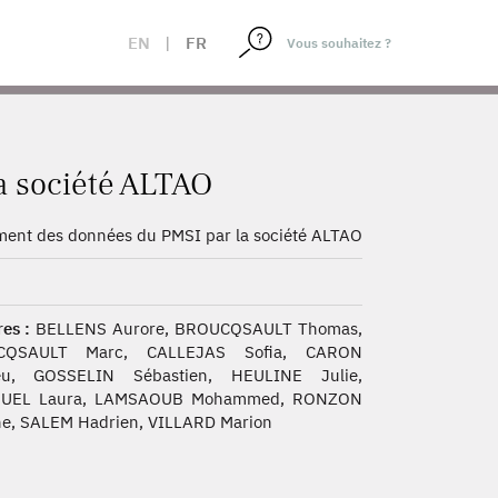
EN
|
FR
a société ALTAO
ment des données du PMSI par la société ALTAO
O
es :
BELLENS Aurore, BROUCQSAULT Thomas,
CQSAULT Marc, CALLEJAS Sofia, CARON
eu, GOSSELIN Sébastien, HEULINE Julie,
UEL Laura, LAMSAOUB Mohammed, RONZON
ne, SALEM Hadrien, VILLARD Marion