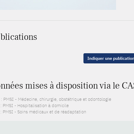
blications
Indiquer une publicatio
nnées mises à disposition via le CA
: PMSI - Médecine, chirurgie, obstétrique et odontologie
: PMSI - Hospitalisation à domicile
: PMSI - Soins médicaux et de réadaptation