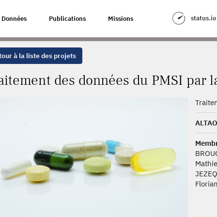
 PMSI PAR LA SOCIÉTÉ ALTAO
status.io
Données
Publications
Missions
our à la liste des projets
aitement des données du PMSI par l
Traite
ALTA
Membr
BROU
Mathi
JEZEQ
Floria