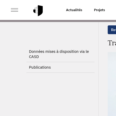
>
>
ACCUEIL
PROJETS
TRAITEMENT DES DONNÉES DU
Actualités
Projets
Ret
Tr
Données mises à disposition via le
CASD
Publications