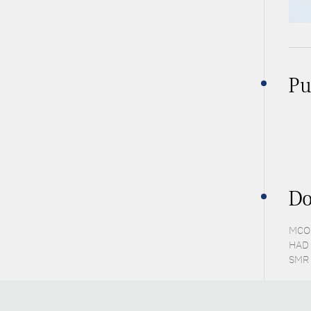
Pu
Do
MCO 
HAD 
SMR 