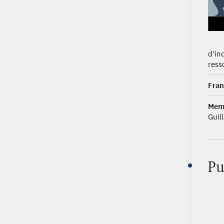
d'in
ress
Fran
Mem
Guil
Pu