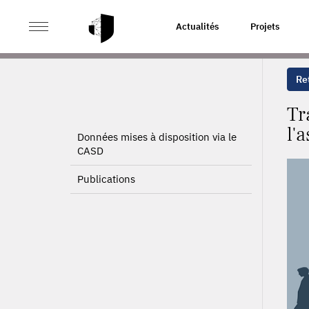
>
>
ACCUEIL
PROJETS
TRAJECTOIRE DES ALLOCATAI
Actualités
Projets
Ret
Tr
l'
Données mises à disposition via le
CASD
Publications