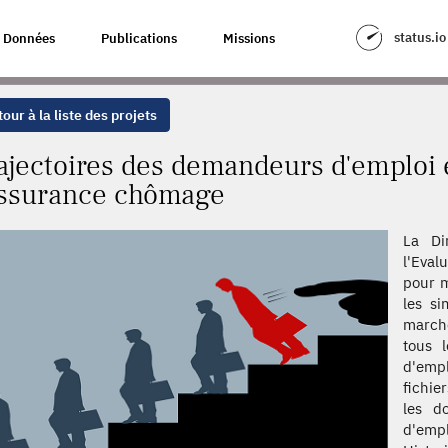
RES DES DEMANDEURS D'EMPLOI
status.io
Données
Publications
Missions
our à la liste des projets
ajectoires des demandeurs d'emploi e
assurance chômage
La Di
l'Eval
pour m
les si
marché
tous l
d'emp
fichie
les d
d'empl