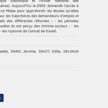
rique Statistique et Fichier National des
taires). Aujourd'hui la DSEE demande l'accès à
rce Midas pour approfondir les études qu'elles
ur les trajectoires des demandeurs d'emploi et
fets des différentes réformes : - les périodes
elles ils ont perçu des minima sociaux ; - les
 les ruptures de contrat de travail.
elle, DANO Jerome, DAUTI Edita, DELVAUX
n