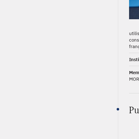
util
cons
fran
Inst
Mem
MOR
Pu