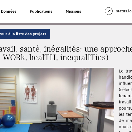
: UNE APPROCHE BIOGRAPHIQUE (WORTH-IT: WORK, HEALTH, INEQUALITIE
status.io
Données
Publications
Missions
our à la liste des projets
avail, santé, inégalités: une appro
: WORk, healTH, inequalITies)
Le tra
handic
influ
(séle
tenant
travai
poursu
les te
de mau
nous e