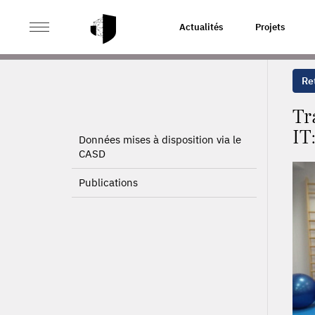
>
>
ACCUEIL
PROJETS
TRAVAIL, SANTÉ, INÉGALITÉS
Actualités
Projets
Ret
Tr
IT
Données mises à disposition via le
CASD
Publications