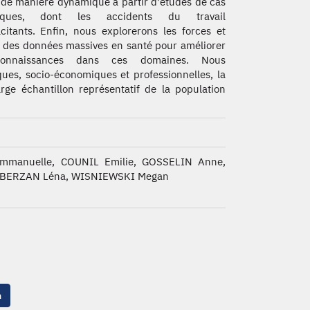
l de manière dynamique à partir d'études de cas
iques, dont les accidents du travail
citants. Enfin, nous explorerons les forces et
s des données massives en santé pour améliorer
onnaissances dans ces domaines. Nous
ues, socio-économiques et professionnelles, la
ge échantillon représentatif de la population
manuelle, COUNIL Emilie, GOSSELIN Anne,
LBERZAN Léna, WISNIEWSKI Megan
n