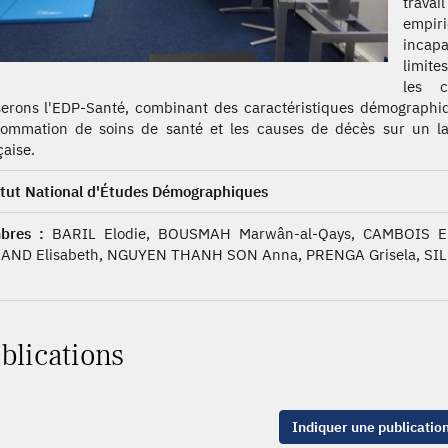
travai
empir
incapa
limite
les c
iserons l'EDP-Santé, combinant des caractéristiques démographiq
ommation de soins de santé et les causes de décès sur un lar
çaise.
itut National d'Études Démographiques
bres :
BARIL Elodie, BOUSMAH Marwân-al-Qays, CAMBOIS Em
AND Elisabeth, NGUYEN THANH SON Anna, PRENGA Grisela, SI
blications
Indiquer une publicatio