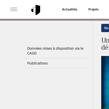
>
>
ACCUEIL
PROJETS
UNE ANALYSE DES SALAIRES F
Actualités
Projets
Ret
Un
dé
Données mises à disposition via le
CASD
Publications