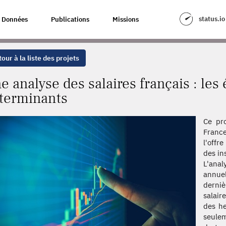
RANÇAIS : LES ÉVOLUTIONS ET LEURS DÉTERMINANTS
status.io
Données
Publications
Missions
our à la liste des projets
e analyse des salaires français : les 
terminants
Ce pro
France
l'offr
des in
L'anal
annue
derniè
salair
des he
seulem