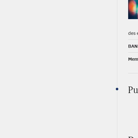
des 
BAN
Memb
Pu