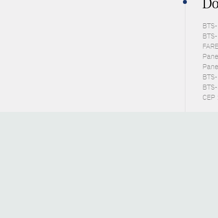
Do
BTS-P
BTS-
FARE 
Panel
Pane
BTS-E
BTS-S
CEP 