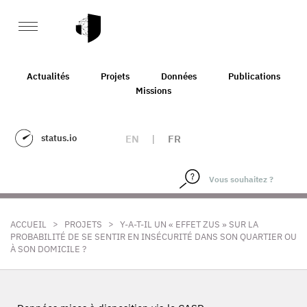
Actualités
Projets
Données
Publications
Missions
status.io
EN
|
FR
>
>
ACCUEIL
PROJETS
Y-A-T-IL UN « EFFET ZUS » SUR LA
PROBABILITÉ DE SE SENTIR EN INSÉCURITÉ DANS SON QUARTIER OU
À SON DOMICILE ?