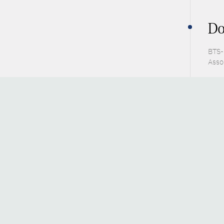
Do
BTS-P
Asso