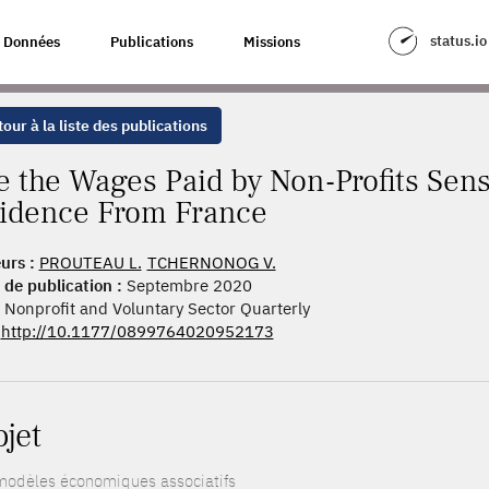
Y NON-PROFITS SENSITIVE TO VOLUNTEERING? EVIDENCE FROM FRANCE
status.io
Données
Publications
Missions
our à la liste des publications
e the Wages Paid by Non-Profits Sens
idence From France
urs :
PROUTEAU L.
TCHERNONOG V.
 de publication :
Septembre 2020
Nonprofit and Voluntary Sector Quarterly
http://10.1177/0899764020952173
ojet
modèles économiques associatifs