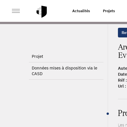
>
>
ACCUEIL
PUBLICATIONS
ARE THE WAGES PAID B
Actualités
Projets
Ret
Ar
Ev
Projet
Données mises à disposition via le
Aute
CASD
Date
Réf :
Url :
Pr
Les 