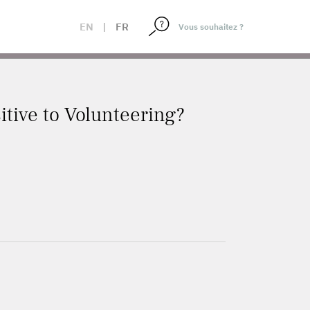
EN
|
FR
itive to Volunteering?