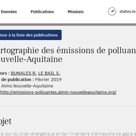
SSIONS DE POLLUANTS ATMOSPHÉRIQUES EN NOUVELLE-AQUITAINE
status.io
Données
Publications
Missions
our à la liste des publications
rtographie des émissions de pollua
uvelle-Aquitaine
urs :
BUNALES R.
LE BAIL S.
 de publication :
Février 2019
Atmo Nouvelle-Aquitaine
http://emissions-polluantes.atmo-nouvelleaquitaine.org/
ojet
à jour du bilan énergétique et de l’inventaire d’émissions de gaz à e