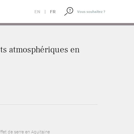
EN
|
FR
nts atmosphériques en
ffet de serre en Aquitaine