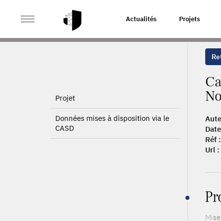
>
>
ACCUEIL
PUBLICATIONS
CARTOGRAPHIE DES ÉMI
Actualités
Projets
Ret
Ca
No
Projet
Données mises à disposition via le
Aute
CASD
Date
Réf :
Url :
Pr
Mise 