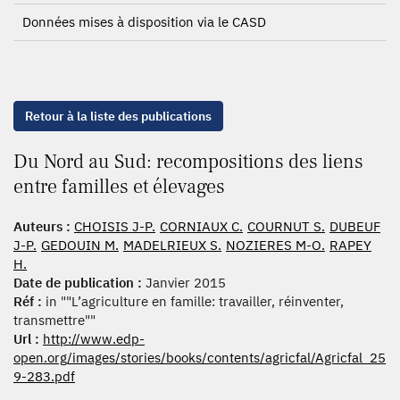
Données mises à disposition via le CASD
Retour à la liste des publications
Du Nord au Sud: recompositions des liens
entre familles et élevages
Auteurs :
CHOISIS J-P.
CORNIAUX C.
COURNUT S.
DUBEUF
J-P.
GEDOUIN M.
MADELRIEUX S.
NOZIERES M-O.
RAPEY
H.
Date de publication :
Janvier 2015
Réf :
in ""L’agriculture en famille: travailler, réinventer,
transmettre""
Url :
http://www.edp-
open.org/images/stories/books/contents/agricfal/Agricfal_25
9-283.pdf