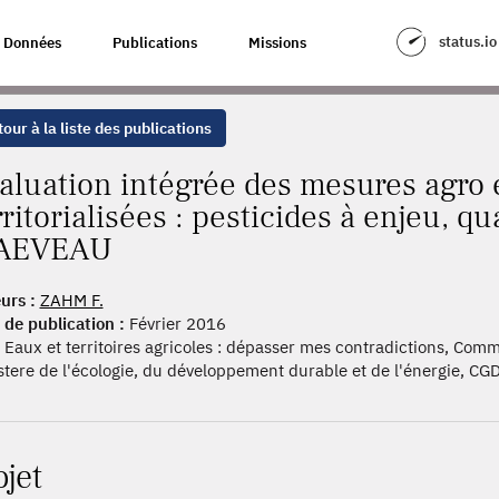
DES MESURES AGRO ENVIRONNEMENTALES TERRITORIALISÉES : PESTICIDE
status.io
Données
Publications
Missions
our à la liste des publications
aluation intégrée des mesures agro
rritorialisées : pesticides à enjeu, qu
AEVEAU
urs :
ZAHM F.
 de publication :
Février 2016
Eaux et territoires agricoles : dépasser mes contradictions, Com
stere de l'écologie, du développement durable et de l'énergie, 
ojet