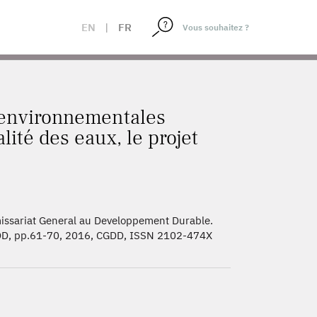
S À ENJEU, QUALITÉ DES EAUX, LE PROJET MAEVEAU
EN
|
FR
 environnementales
alité des eaux, le projet
missariat General au Developpement Durable.
CGDD, pp.61-70, 2016, CGDD, ISSN 2102-474X