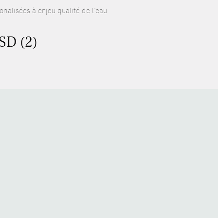
rialisées à enjeu qualité de l’eau
SD (2)