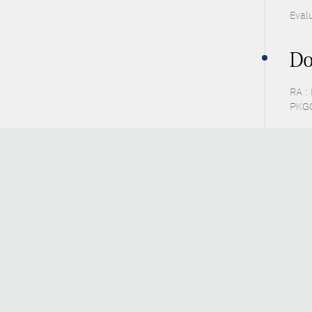
Eval
Do
RA :
PKGC