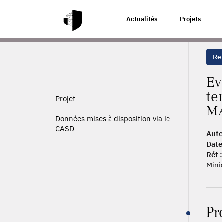
>
>
ACCUEIL
PUBLICATIONS
EVALUATION INTÉGRÉE 
Actualités
Projets
Ret
Ev
te
Projet
M
Données mises à disposition via le
CASD
Aute
Date
Réf :
Mini
Pr