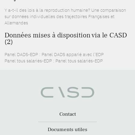
Y a-t-il des lois à la reproduction humaine? Une comparaison
sur données individuelles des trajectoires Françaises et
Allemandes
Données mises à disposition via le CASD
(2)
Panel DADS-EDP : Panel DADS apparié avec l’EDP
Panel tous salariés-EDP : Panel tous salariés-EDP
Contact
Documents utiles