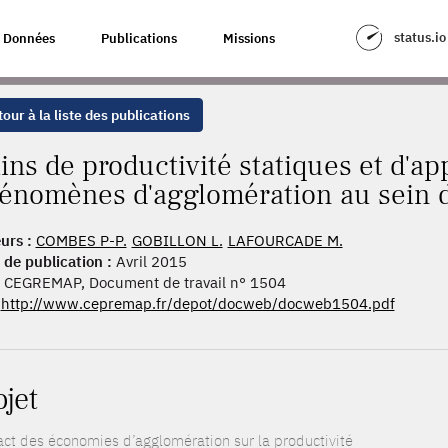
 STATIQUES ET D'APPRENTISSAGE INDUITS PAR LES PHÉNOMÈNES D'AGG
status.io
Données
Publications
Missions
our à la liste des publications
ins de productivité statiques et d'ap
énomènes d'agglomération au sein d
urs :
COMBES P-P.
GOBILLON L.
LAFOURCADE M.
 de publication :
Avril 2015
CEGREMAP, Document de travail n° 1504
http://www.cepremap.fr/depot/docweb/docweb1504.pdf
ojet
ct des économies d’agglomération sur la productivité