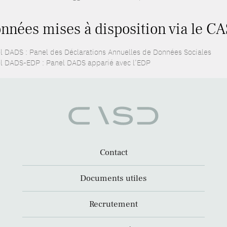
nnées mises à disposition via le CA
l DADS : Panel des Déclarations Annuelles de Données Sociales
l DADS-EDP : Panel DADS apparié avec l’EDP
Contact
Documents utiles
Recrutement