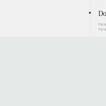
Do
Pane
Pane