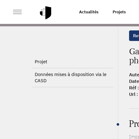
>
>
ACCUEIL
PUBLICATIONS
GAINS DE PRODUCTIVITÉ
Actualités
Projets
Ret
Ga
ph
Projet
Données mises à disposition via le
Aute
CASD
Date
Réf :
Url :
Pr
Impa