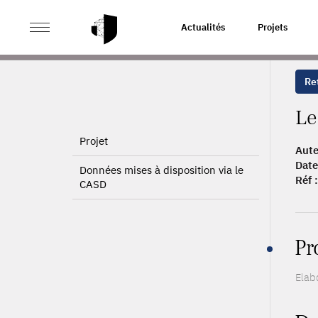
>
>
ACCUEIL
PUBLICATIONS
LE SECTEUR LAITIER FR
Actualités
Projets
Ret
Le
Projet
Aute
Date
Données mises à disposition via le
Réf :
CASD
Pr
Elab