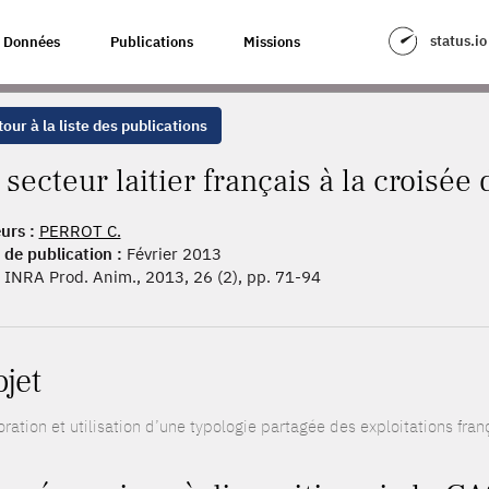
ANÇAIS À LA CROISÉE DES CHEMINS
status.io
Données
Publications
Missions
our à la liste des publications
 secteur laitier français à la croisé
urs :
PERROT C.
 de publication :
Février 2013
INRA Prod. Anim., 2013, 26 (2), pp. 71-94
ojet
oration et utilisation d’une typologie partagée des exploitations fra