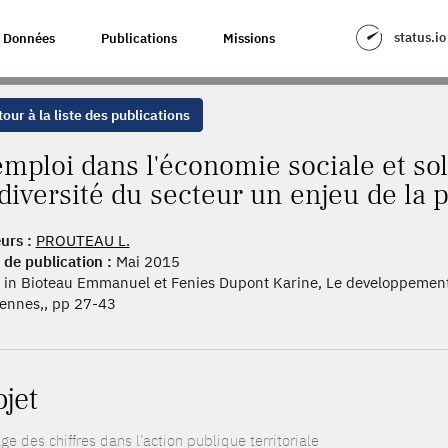
MIE SOCIALE ET SOLIDAIRE MIEUX APPRÉHENDER LA DIVERSITÉ DU SEC
status.io
Données
Publications
Missions
our à la liste des publications
emploi dans l'économie sociale et s
 diversité du secteur un enjeu de la 
urs :
PROUTEAU L.
 de publication :
Mai 2015
in Bioteau Emmanuel et Fenies Dupont Karine, Le developpement so
ennes,, pp 27-43
ojet
ge des chiffres dans l’action publique territoriale