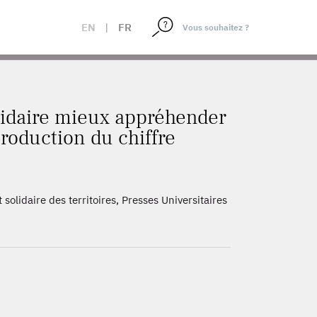
TEUR UN ENJEU DE LA PRODUCTION DU CHIFFRE
EN
|
FR
olidaire mieux appréhender
production du chiffre
lidaire des territoires, Presses Universitaires