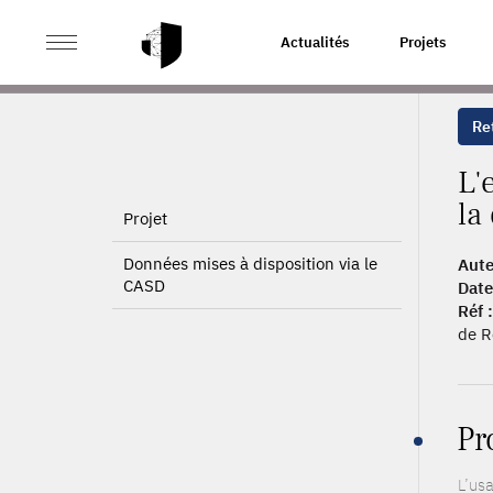
>
>
ACCUEIL
PUBLICATIONS
L'EMPLOI DANS L'ÉCONO
Actualités
Projets
Ret
L'
la
Projet
Données mises à disposition via le
Aute
CASD
Date
Réf :
de R
Pr
L’usa