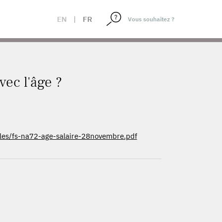
EN
|
FR
vec l'âge ?
/files/fs-na72-age-salaire-28novembre.pdf