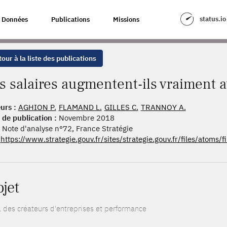
NT-ILS VRAIMENT AVEC L'ÂGE ?
status.io
Données
Publications
Missions
our à la liste des publications
s salaires augmentent-ils vraiment a
urs :
AGHION P.
FLAMAND L.
GILLES C.
TRANNOY A.
 de publication :
Novembre 2018
Note d'analyse n°72, France Stratégie
https://www.strategie.gouv.fr/sites/strategie.gouv.fr/files/atoms
ojet
il des créateurs d'entreprises et performance