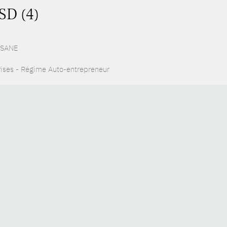
SD (4)
 ESANE
rises - Régime Auto-entrepreneur