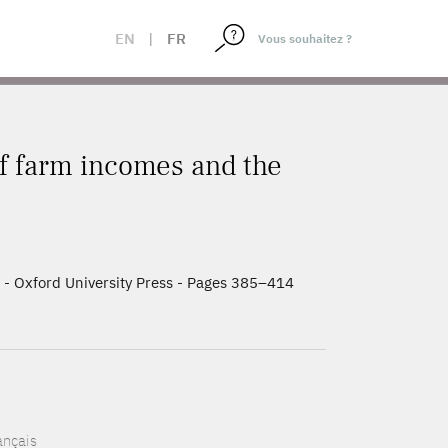
OF CAP PAYMENTS
EN
|
FR
of farm incomes and the
 - Oxford University Press - Pages 385–414
ançais