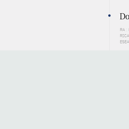
Do
RA :
RICA
ESEA 