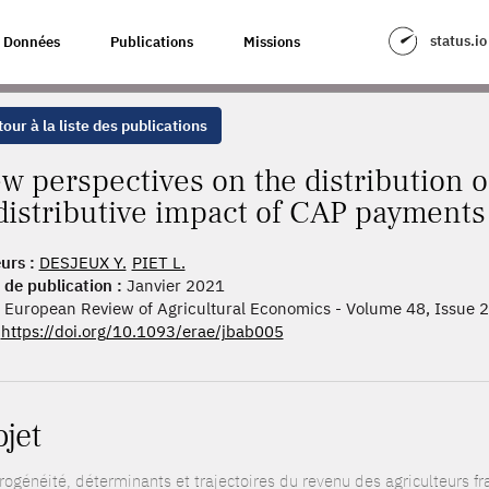
THE DISTRIBUTION OF FARM INCOMES AND THE REDISTRIBUTIVE IMPACT 
status.io
Données
Publications
Missions
our à la liste des publications
w perspectives on the distribution 
distributive impact of CAP payments
urs :
DESJEUX Y.
PIET L.
 de publication :
Janvier 2021
European Review of Agricultural Economics - Volume 48, Issue 2
https://doi.org/10.1093/erae/jbab005
ojet
rogénéité, déterminants et trajectoires du revenu des agriculteurs fr