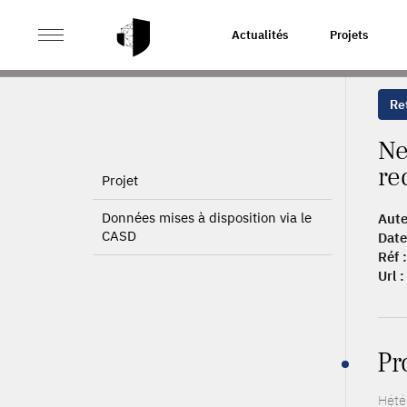
>
>
ACCUEIL
PUBLICATIONS
NEW PERSPECTIVES ON 
Actualités
Projets
Ret
Ne
re
Projet
Données mises à disposition via le
Aute
CASD
Date
Réf :
Url :
Pr
Hété