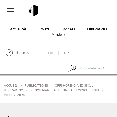
Actualités
Projets
Données
Publications
Missions
status.io
EN
|
FR
>
>
ACCUEIL
PUBLICATIONS
OFFSHORING AND SKILL
UPGRADING IN FRENCH MANUFACTURING A HECKSCHER OHLIN
MELITZ VIEW