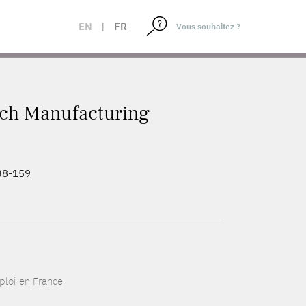
EN
|
FR
nch Manufacturing
138-159
ploi en France