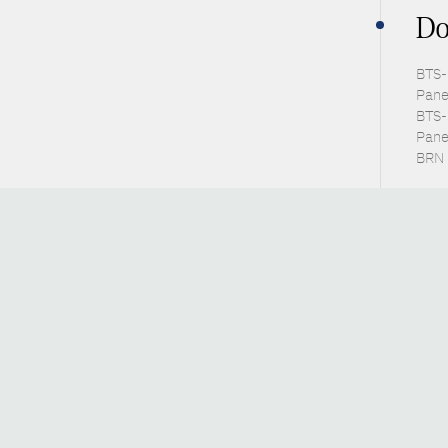
Do
BTS-P
Pane
BTS-
Pane
BRN 