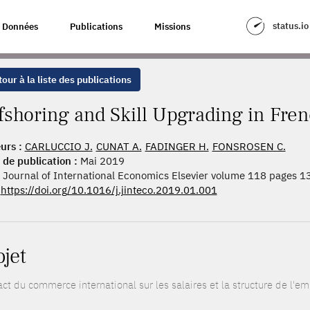
 UPGRADING IN FRENCH MANUFACTURING
status.io
Données
Publications
Missions
our à la liste des publications
fshoring and Skill Upgrading in Fre
urs :
CARLUCCIO J.
CUNAT A.
FADINGER H.
FONSROSEN C.
 de publication :
Mai 2019
Journal of International Economics Elsevier volume 118 pages 
https://doi.org/10.1016/j.jinteco.2019.01.001
ojet
ct du commerce international sur les salaires et la structure de l'em