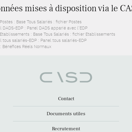
nnées mises à disposition via le CA
ostes : Base Tous Salariés : fichier Postes
l DADS-EDP : Panel DADS apparié avec l’EDP
Etablissements : Base Tous Salariés : fichier Etablissements
l tous salariés-EDP : Panel tous salariés-EDP
: Bénéfices Réels Normaux
Contact
Documents utiles
Recrutement