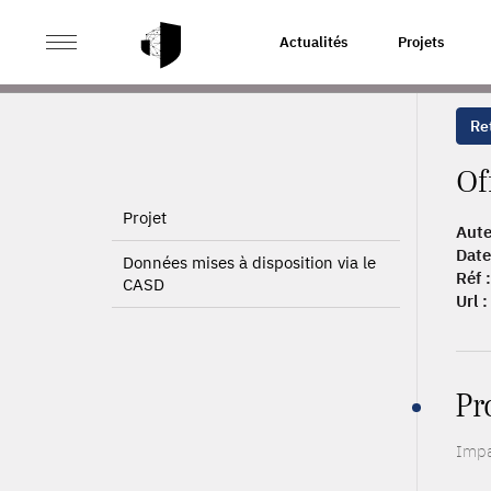
>
>
ACCUEIL
PUBLICATIONS
OFFSHORING AND SKILL
Actualités
Projets
Ret
Of
Projet
Aute
Date
Données mises à disposition via le
Réf :
CASD
Url :
Pr
Impa