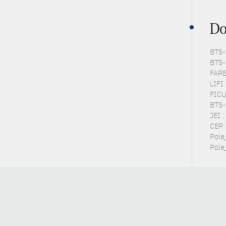
Do
BTS-P
BTS-
FARE 
LIFI 
FICUS
BTS-E
JEI 
CEP 
Pole
Pole