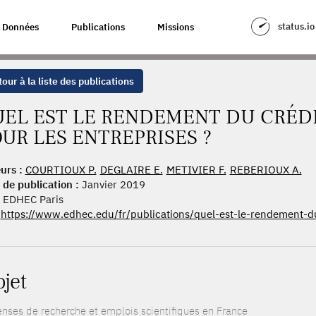
T DU CRÉDIT IMPÔT RECHERCHE POUR LES ENTREPRISES ?
status.io
Données
Publications
Missions
our à la liste des publications
UEL EST LE RENDEMENT DU CRÉD
UR LES ENTREPRISES ?
urs :
COURTIOUX P.
DEGLAIRE E.
METIVIER F.
REBERIOUX A.
 de publication :
Janvier 2019
EDHEC Paris
https://www.edhec.edu/fr/publications/quel-est-le-rendement-d
ojet
nses de recherche et emplois scientifiques en France