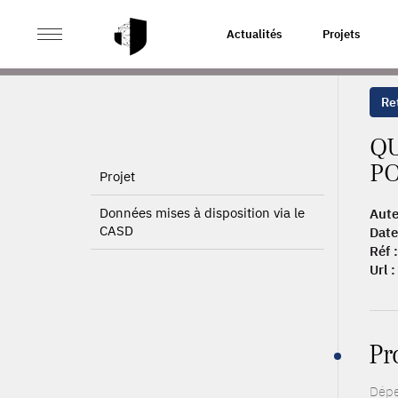
>
>
ACCUEIL
PUBLICATIONS
QUEL EST LE RENDEMEN
Actualités
Projets
Ret
Q
PO
Projet
Données mises à disposition via le
Aute
CASD
Date
Réf :
Url :
Pr
Dépe