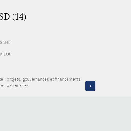
SD (14)
 ESANE
f SUSE
té : projets, gouvernances et financements
é : partenaires
+