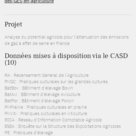
des-GES-en-agriculture
Projet
Analyse du potentiel agricole pour l’atténuation des émissions
de gaz à effet de serre en France
Données mises à disposition via le CASD
(10)
RA : Recensement Général de l’Agriculture
PKGC : Pratiques culturales sur les grandes cultures
BatBov : Bâtiment d'élevage Bovin
BatAvi : Bâtiment d'élevage Aviculture
BatPor : Bâtiment d'élevage Porcin
PKPrairie : Pratiques culturales en prairie
PKViti : Pratiques culturales en viticulture
RICA : Réseau d'Information Comptable Agricole
ESEA : Enquête sur la Structure des Exploitations Agricoles
PE : Pratiques d'élevage